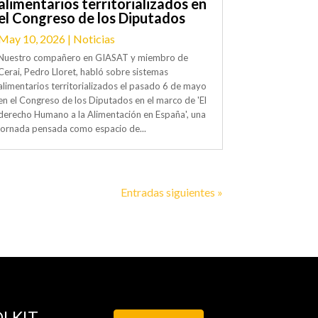
alimentarios territorializados en
el Congreso de los Diputados
May 10, 2026
|
Noticias
Nuestro compañero en GIASAT y miembro de
Cerai, Pedro Lloret, habló sobre sistemas
alimentarios territorializados el pasado 6 de mayo
en el Congreso de los Diputados en el marco de 'El
derecho Humano a la Alimentación en España', una
jornada pensada como espacio de...
Entradas siguientes »
LKIT