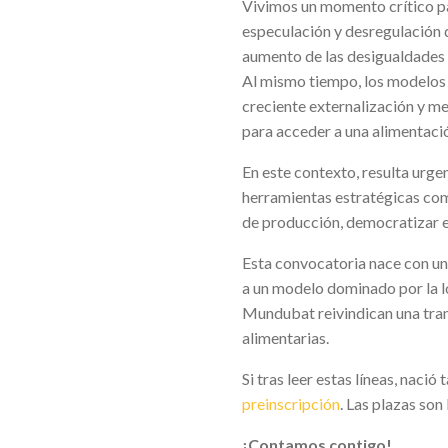
Vivimos un momento crítico para
especulación y desregulación 
aumento de las desigualdades ru
Al mismo tiempo, los modelos d
creciente externalización y me
para acceder a una alimentació
En este contexto, resulta urge
herramientas estratégicas com
de producción, democratizar el
Esta convocatoria nace con un 
a un modelo dominado por la ló
Mundubat reivindican una trans
alimentarias.
Si tras leer estas líneas, nació
preinscripción
. Las plazas son
¡Contamos contigo!