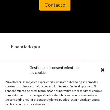
Contacto
Financiado por:
Gestionar el consentimiento de
las cookies
Para ofrecer las mejores experiencias, utilizamos tecnologías como las
Este proyecto está subvencionado en un 100% por FEADER a través
cookies para almacenar y/o acceder a la información del dispositivo. El
de la Dirección General de Desarrollo Rural, Innovación y
consentimiento de estas tecnologías nos permitirá procesar datos como el
Formación Agroalimentaria (DGRIFA) por un importe de
comportamiento de navegación o las identificaciones únicas en este sitio.
No consentir o retirar el consentimiento, puede afectar negativamente a
598.490,60 €.
ciertas características y funciones.
Esta publicación ha sido realizada con el apoyo financiero de
FEADER a través de la Dirección General de Desarrollo Rural,