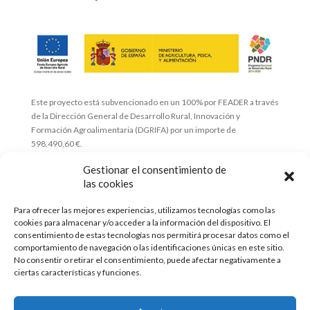
Este proyecto está subvencionado en un 100% por FEADER a través
de la Dirección General de Desarrollo Rural, Innovación y
Formación Agroalimentaria (DGRIFA) por un importe de
598.490,60 €.
Esta publicación ha sido realizada con el apoyo financiero de
Gestionar el consentimiento de
FEADER a través de la Dirección General de Desarrollo Rural,
las cookies
Innovación y Formación Agroalimentaria (DGRIFA).
El contenido de la publicación es responsabilidad exclusiva de GO
Para ofrecer las mejores experiencias, utilizamos tecnologías como las
GIASAT y no refleja necesariamente la opinión del financiador.
cookies para almacenar y/o acceder a la información del dispositivo. El
Comisión Europea
consentimiento de estas tecnologías nos permitirá procesar datos como el
comportamiento de navegación o las identificaciones únicas en este sitio.
No consentir o retirar el consentimiento, puede afectar negativamente a
Con el apoyo de:
ciertas características y funciones.