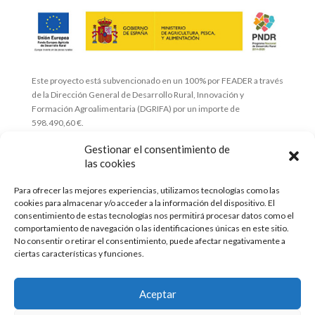
Este proyecto está subvencionado en un 100% por FEADER a través
de la Dirección General de Desarrollo Rural, Innovación y
Formación Agroalimentaria (DGRIFA) por un importe de
598.490,60 €.
Esta publicación ha sido realizada con el apoyo financiero de
Gestionar el consentimiento de
FEADER a través de la Dirección General de Desarrollo Rural,
las cookies
Innovación y Formación Agroalimentaria (DGRIFA).
El contenido de la publicación es responsabilidad exclusiva de GO
Para ofrecer las mejores experiencias, utilizamos tecnologías como las
GIASAT y no refleja necesariamente la opinión del financiador.
cookies para almacenar y/o acceder a la información del dispositivo. El
Comisión Europea
consentimiento de estas tecnologías nos permitirá procesar datos como el
comportamiento de navegación o las identificaciones únicas en este sitio.
No consentir o retirar el consentimiento, puede afectar negativamente a
Con el apoyo de:
ciertas características y funciones.
Aceptar